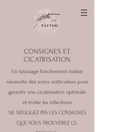
CONSIGNES ET
CICATRISATION
Un tatouage fraîchement réalisé
nécessite des soins méticuleux pour
garantir une cicatrisation optimale
et éviter les infections
NE NÉGLIGEZ PAS LES CONSIGNES
QUE VOUS TROUVEREZ CI-